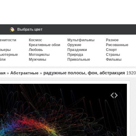
Выбрать цвет
енитости
Космос
Мультфильмы
Разное
Креативные обои
Оружие
Рисованные
рьеры
Любовь
Праздники
Спорт
ьютерные
Мотоциклы
Природа
Страны
бли
Мужчины
Прикольные
Фильмы
радужные полосы, фон, абстракция
ная
»
Абстрактные
»
1920