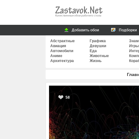
Добавить обои
Подборки
Абстрактные
Графика
Знам
Авиация
Девушки
Игры
Автомобили
Еда
Инте
Аниме
Животные
Комп
Архитектура
Жизнь
Кора
Глав
58