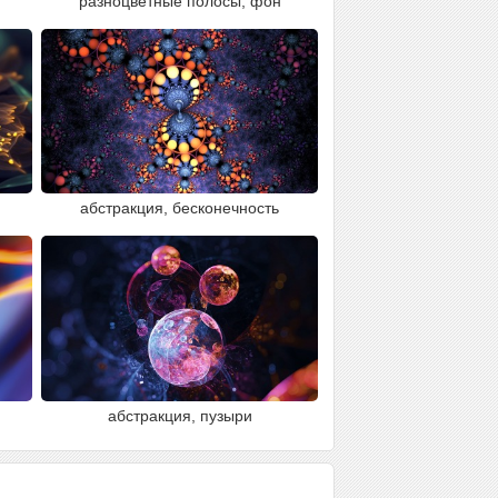
разноцветные полосы, фон
абстракция, бесконечность
абстракция, пузыри