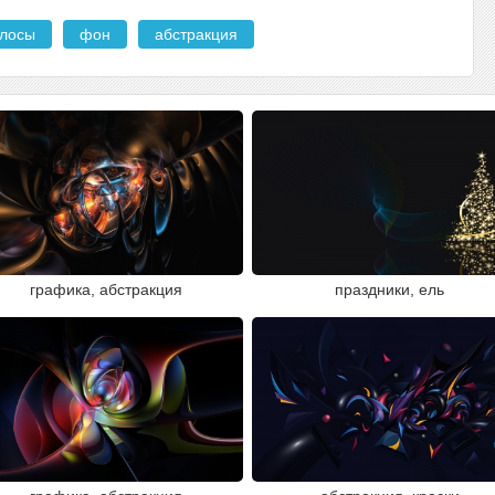
олосы
фон
абстракция
графика, абстракция
праздники, ель