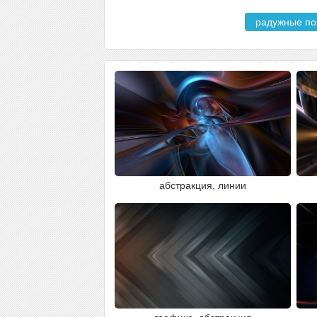
радужные п
абстракция, линии