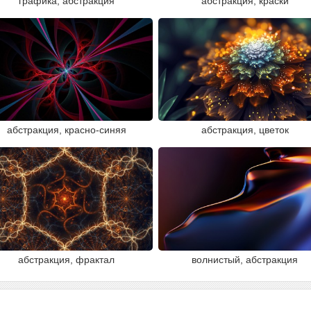
графика, абстракция
абстракция, краски
абстракция, красно-синяя
абстракция, цветок
абстракция, фрактал
волнистый, абстракция