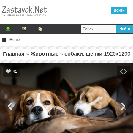
Войти
Меню
Главная
»
Животные
»
собаки, щенки
1920
x
1200
41