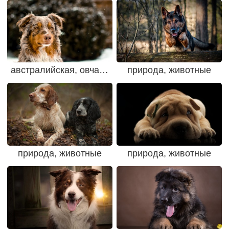
австралийская, овчарка
природа, животные
природа, животные
природа, животные