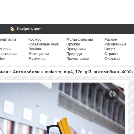
Выбрать цвет
енитости
Космос
Мультфильмы
Разное
Креативные обои
Оружие
Рисованные
рьеры
Любовь
Праздники
Спорт
ьютерные
Мотоциклы
Природа
Страны
бли
Мужчины
Прикольные
Фильмы
mclaren, mp4, 12c, gt3, автомобиль
вная
»
Автомобили
»
4000
x