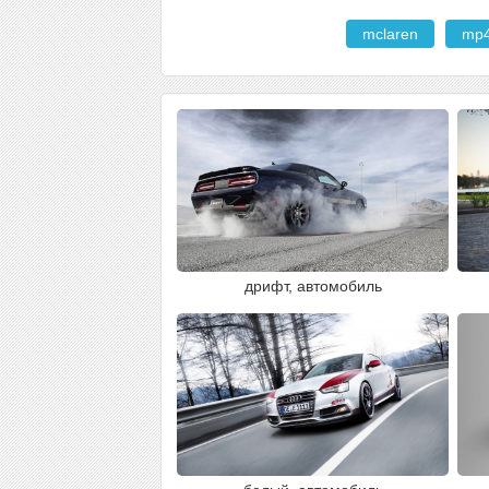
mclaren
mp
дрифт, автомобиль