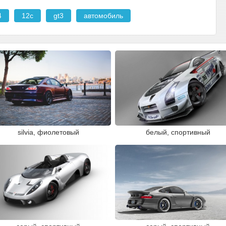
4
12c
gt3
автомобиль
silvia, фиолетовый
белый, спортивный