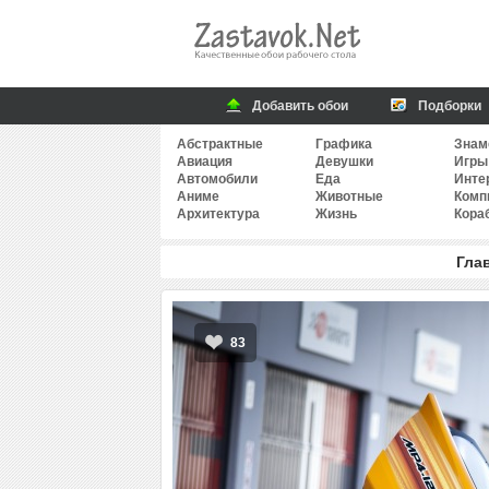
Добавить обои
Подборки
Абстрактные
Графика
Знам
Авиация
Девушки
Игры
Автомобили
Еда
Инте
Аниме
Животные
Комп
Архитектура
Жизнь
Кора
Гла
83