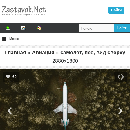
Войти
Меню
Главная
»
Авиация
»
самолет, лес, вид сверху
2880
x
1800
60