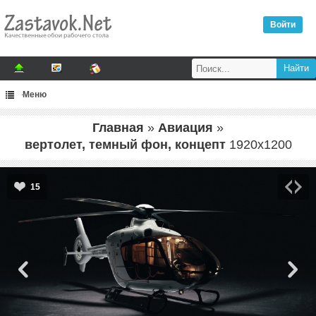
Войти
Меню
Главная
»
Авиация
»
вертолет, темный фон, концепт
1920
x
1200
15