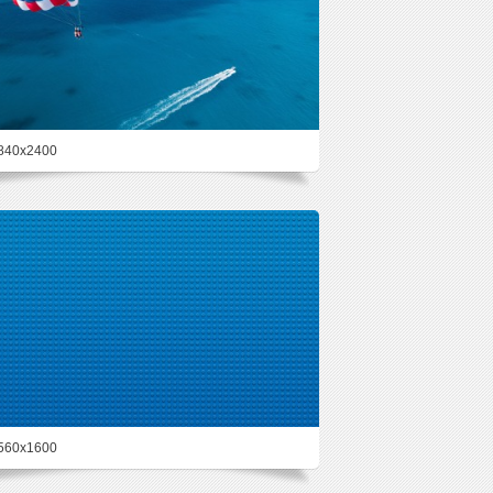
840x2400
48.1%
560x1600
45.2%