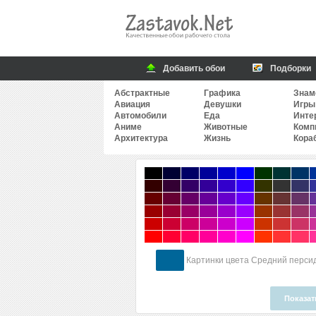
Добавить обои
Подборки
Абстрактные
Графика
Знам
Авиация
Девушки
Игры
Автомобили
Еда
Инте
Аниме
Животные
Комп
Архитектура
Жизнь
Кора
Картинки цвета Средний перси