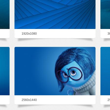
1920x1080
3
50.2%
2560x1440
2
47.6%