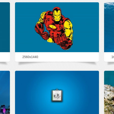
2560x1440
1
74.2%