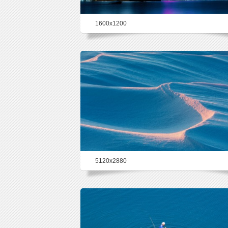
1600x1200
67.7%
5120x2880
54.9%