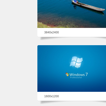
3840x2400
50.6%
1600x1200
47.9%