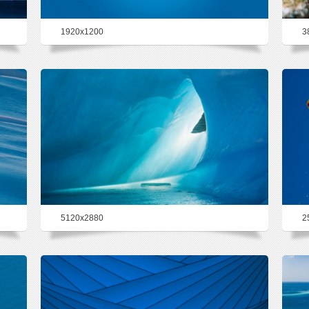
1920x1200
3
60.2%
5120x2880
2
54.6%