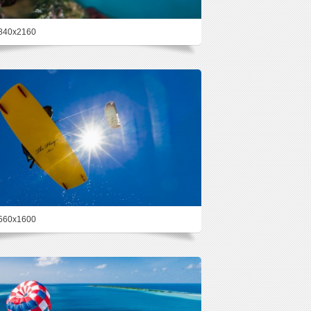
840x2160
54.9%
560x1600
52.9%