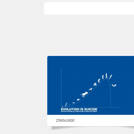
2560x1600
90.6%