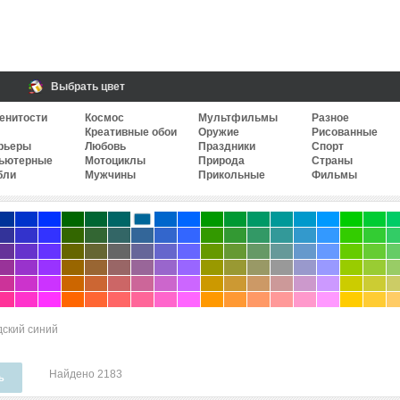
Выбрать цвет
енитости
Космос
Мультфильмы
Разное
Креативные обои
Оружие
Рисованные
рьеры
Любовь
Праздники
Спорт
ьютерные
Мотоциклы
Природа
Страны
бли
Мужчины
Прикольные
Фильмы
дский синий
Найдено 2183