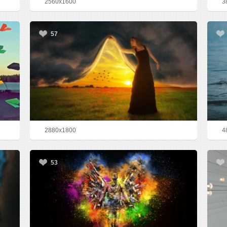
2560x1600
3
57
2880x1800
4
53