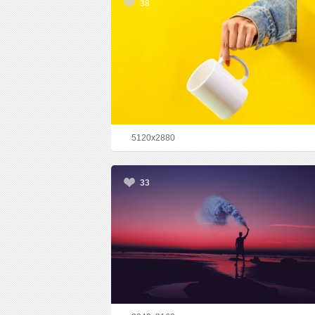
38
5120x2880
33