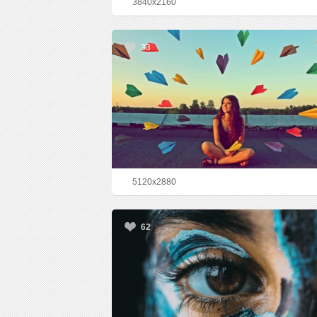
3840x2160
33
5120x2880
62