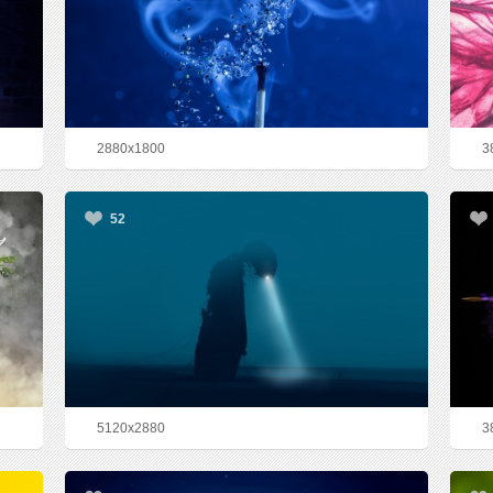
2880x1800
3
52
5120x2880
3