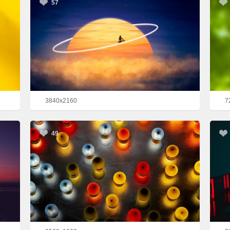
57
3840x2160
7
49