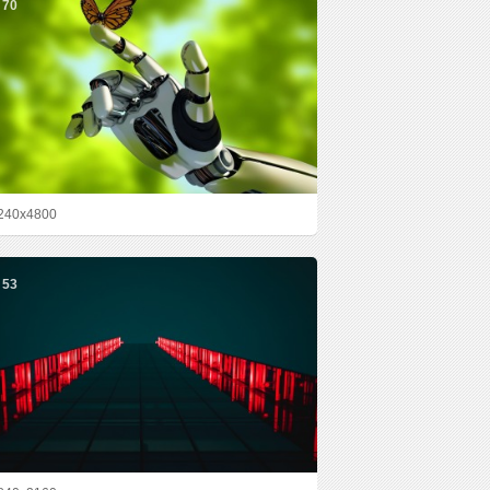
70
240x4800
53