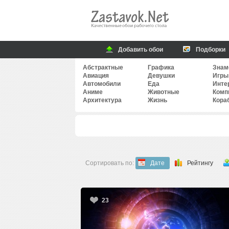
Добавить обои
Подборки
Абстрактные
Графика
Знам
Авиация
Девушки
Игры
Автомобили
Еда
Инте
Аниме
Животные
Комп
Архитектура
Жизнь
Кора
Сортировать по:
Дате
Рейтингу
23