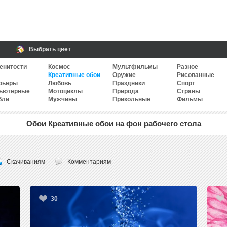
Выбрать цвет
енитости
Космос
Мультфильмы
Разное
Креативные обои
Оружие
Рисованные
рьеры
Любовь
Праздники
Спорт
ьютерные
Мотоциклы
Природа
Страны
бли
Мужчины
Прикольные
Фильмы
Обои Креативные обои на фон рабочего стола
Скачиваниям
Комментариям
30