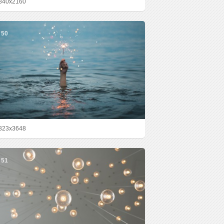
840x2160
50
823x3648
51