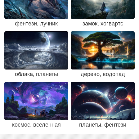
фентези, лучник
замок, хогвартс
облака, планеты
дерево, водопад
космос, вселенная
планеты, фентези