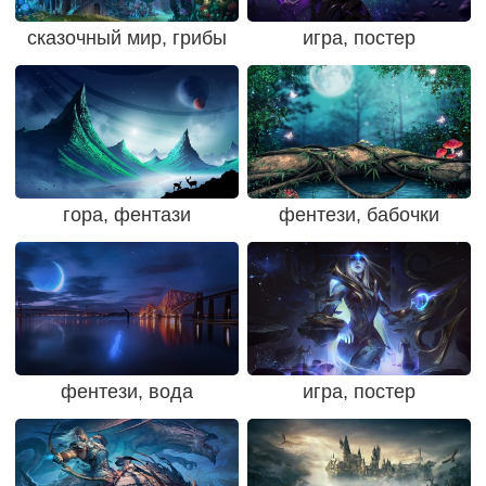
сказочный мир, грибы
игра, постер
гора, фентази
фентези, бабочки
фентези, вода
игра, постер