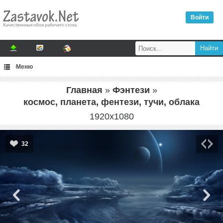
Войти
Меню
Главная
»
Фэнтези
»
космос, планета, фентези, тучи, облака
1920
x
1080
32