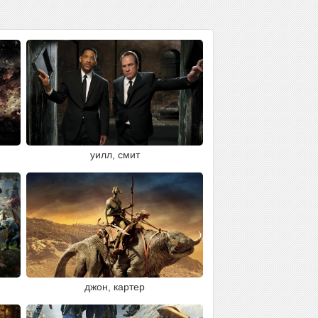
уилл, смит
джон, картер