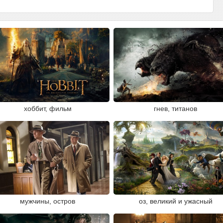
хоббит, фильм
гнев, титанов
мужчины, остров
оз, великий и ужасный