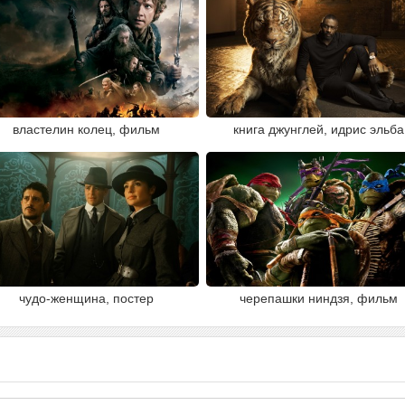
властелин колец, фильм
книга джунглей, идрис эльба
чудо-женщина, постер
черепашки ниндзя, фильм