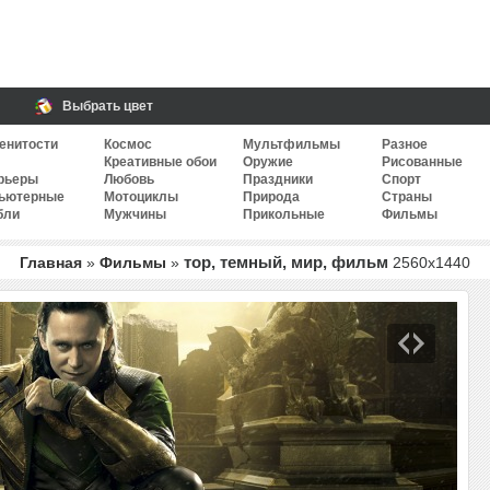
Выбрать цвет
енитости
Космос
Мультфильмы
Разное
Креативные обои
Оружие
Рисованные
рьеры
Любовь
Праздники
Спорт
ьютерные
Мотоциклы
Природа
Страны
бли
Мужчины
Прикольные
Фильмы
тор, темный, мир, фильм
Главная
»
Фильмы
»
2560
x
1440