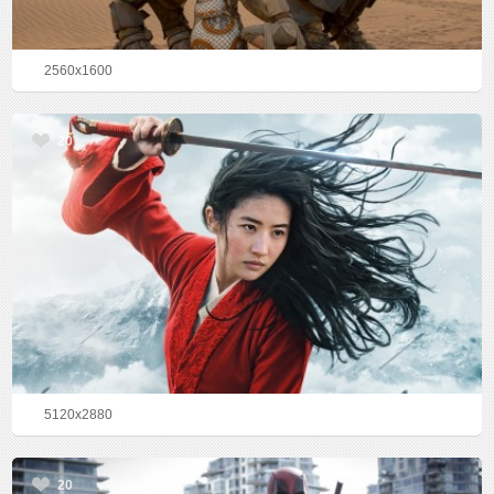
2560x1600
20
5120x2880
20