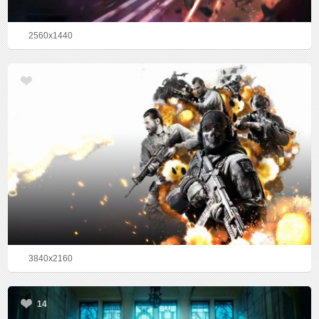
2560x1440
24
3840x2160
14