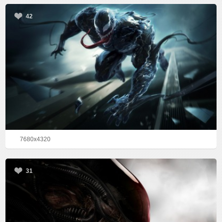
42
7680x4320
31