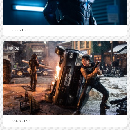
2880x1800
20
3840x2160