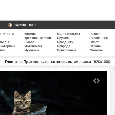
Выбрать цвет
енитости
Космос
Мультфильмы
Разное
Креативные обои
Оружие
Рисованные
рьеры
Любовь
Праздники
Спорт
ьютерные
Мотоциклы
Природа
Страны
бли
Мужчины
Прикольные
Фильмы
котенок, шлем, каска
Главная
»
Прикольные
»
1920
x
1080