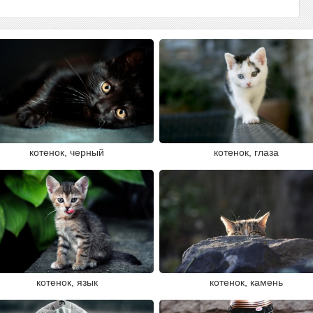
котенок, черный
котенок, глаза
котенок, язык
котенок, камень