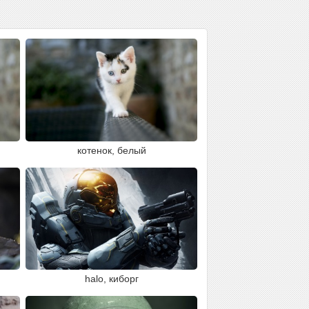
котенок, белый
halo, киборг