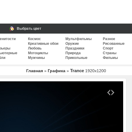
Выбрать цвет
енитости
Космос
Мультфильмы
Разное
Креативные обои
Оружие
Рисованные
рьеры
Любовь
Праздники
Спорт
ьютерные
Мотоциклы
Природа
Страны
бли
Мужчины
Прикольные
Фильмы
Trance
Главная
»
Графика
»
1920
x
1200