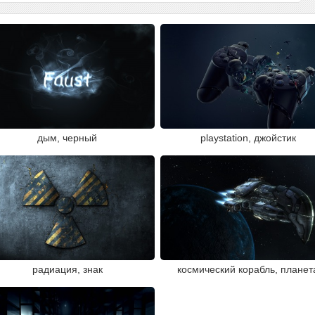
дым, черный
playstation, джойстик
радиация, знак
космический корабль, планет