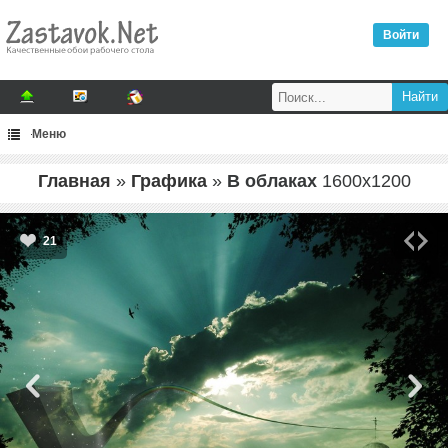
Войти
Меню
Главная
»
Графика
»
В облаках
1600
x
1200
21