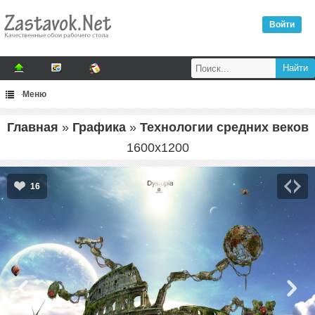
Войти
Меню
Главная
»
Графика
»
Технологии средних веков
1600
x
1200
16