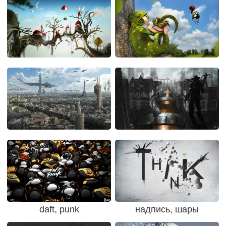
daft, punk
надпись, шары