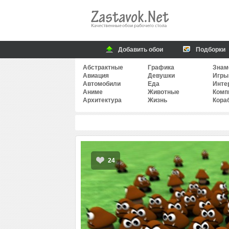
Добавить обои
Подборки
Абстрактные
Графика
Знам
Авиация
Девушки
Игры
Автомобили
Еда
Инте
Аниме
Животные
Комп
Архитектура
Жизнь
Кора
24