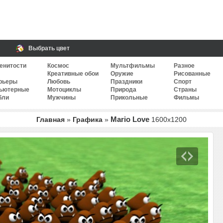
Выбрать цвет
енитости
Космос
Мультфильмы
Разное
Креативные обои
Оружие
Рисованные
рьеры
Любовь
Праздники
Спорт
ьютерные
Мотоциклы
Природа
Страны
бли
Мужчины
Прикольные
Фильмы
Mario Love
Главная
»
Графика
»
1600
x
1200