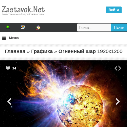
Войти
Меню
Главная
»
Графика
»
Огненный шар
1920
x
1200
34