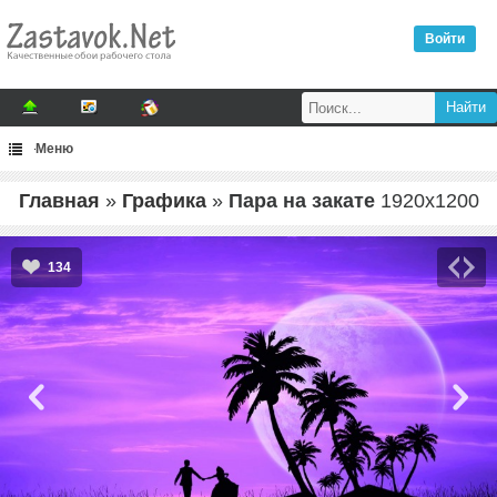
Войти
Меню
Главная
»
Графика
»
Пара на закате
1920
x
1200
134