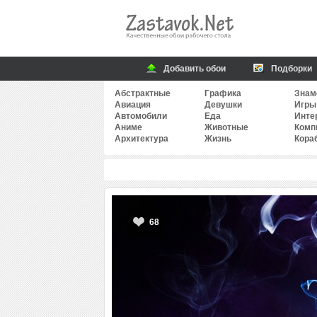
Добавить обои
Подборки
Абстрактные
Графика
Знам
Авиация
Девушки
Игры
Автомобили
Еда
Инте
Аниме
Животные
Комп
Архитектура
Жизнь
Кора
68