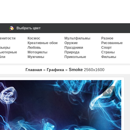
Выбрать цвет
енитости
Космос
Мультфильмы
Разное
Креативные обои
Оружие
Рисованные
рьеры
Любовь
Праздники
Спорт
ьютерные
Мотоциклы
Природа
Страны
бли
Мужчины
Прикольные
Фильмы
Smoke
Главная
»
Графика
»
2560
x
1600