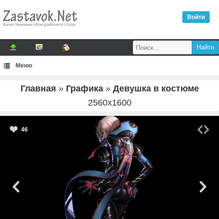
Войти
Меню
Главная
»
Графика
»
Девушка в костюме
2560
x
1600
46