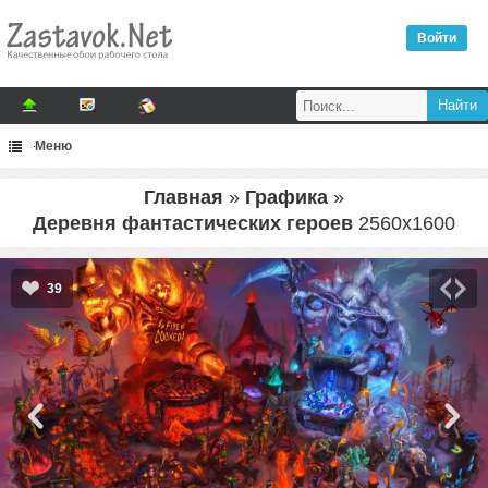
Войти
Меню
Главная
»
Графика
»
Деревня фантастических героев
2560
x
1600
39