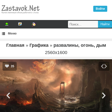
Войти
Меню
Главная
»
Графика
»
развалины, огонь, дым
2560
x
1600
35