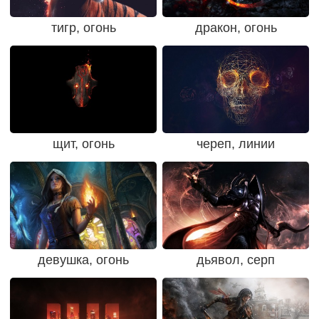
тигр, огонь
дракон, огонь
щит, огонь
череп, линии
девушка, огонь
дьявол, серп