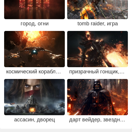
город, огни
tomb raider, игра
космический корабль, астероиды
призрачный гонщик, мотоцикл
ассасин, дворец
дарт вейдер, звездные войны