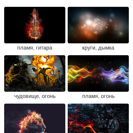
пламя, гитара
круги, дымка
чудовище, огонь
пламя, огонь