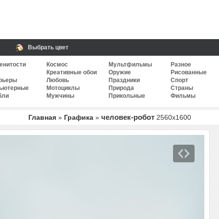
Выбрать цвет
енитости
Космос
Мультфильмы
Разное
Креативные обои
Оружие
Рисованные
рьеры
Любовь
Праздники
Спорт
ьютерные
Мотоциклы
Природа
Страны
бли
Мужчины
Прикольные
Фильмы
человек-робот
Главная
»
Графика
»
2560
x
1600