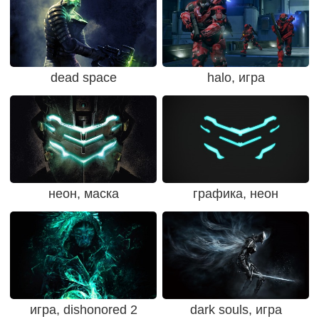
dead space
halo, игра
неон, маска
графика, неон
игра, dishonored 2
dark souls, игра