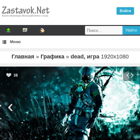
Войти
Меню
Главная
»
Графика
»
dead, игра
1920
x
1080
38