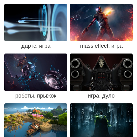
дартс, игра
mass effect, игра
роботы, прыжок
игра, дуло