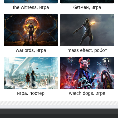
the witness, игра
бетмен, игра
warlords, игра
mass effect, робот
игра, постер
watch dogs, игра