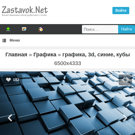
Войти
Меню
Главная
»
Графика
»
графика, 3d, синие, кубы
6500
x
4333
102