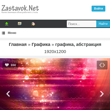
Войти
Меню
Главная
»
Графика
»
графика, абстракция
1920
x
1200
104