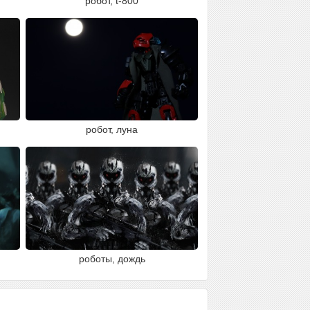
робот, t-800
робот, луна
роботы, дождь