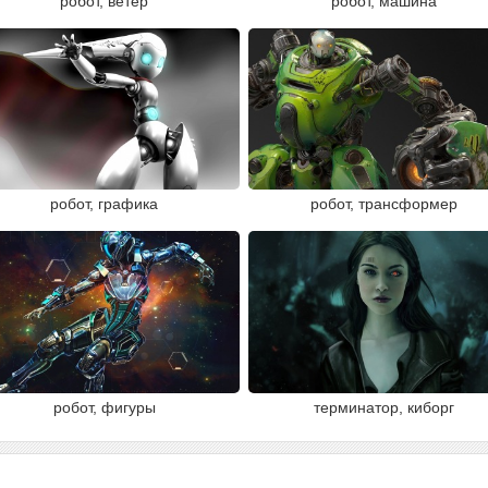
робот, ветер
робот, машина
робот, графика
робот, трансформер
робот, фигуры
терминатор, киборг