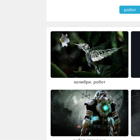
робот
колибри, робот