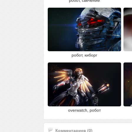
робот, свечение
робот, киборг
overwatch, робот
Комментариев (0)