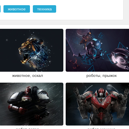
животное
техника
животное, оскал
роботы, прыжок