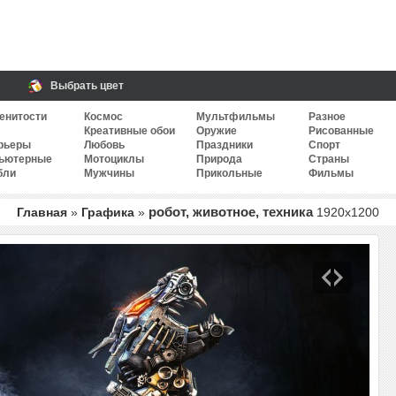
Выбрать цвет
енитости
Космос
Мультфильмы
Разное
Креативные обои
Оружие
Рисованные
рьеры
Любовь
Праздники
Спорт
ьютерные
Мотоциклы
Природа
Страны
бли
Мужчины
Прикольные
Фильмы
робот, животное, техника
Главная
»
Графика
»
1920
x
1200