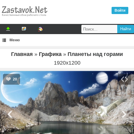
Войти
Меню
Главная
»
Графика
»
Планеты над горами
1920
x
1200
20