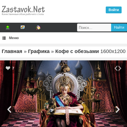
Войти
Меню
Главная
»
Графика
»
Кофе с обезьами
1600
x
1200
7