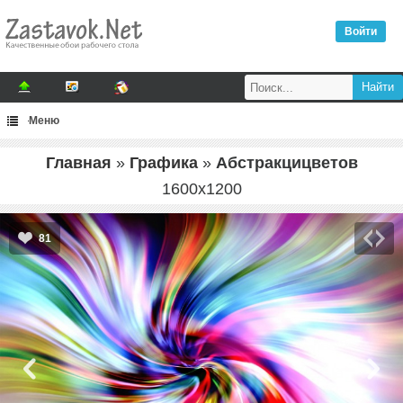
Войти
Меню
Главная
»
Графика
»
Абстракцицветов
1600
x
1200
81