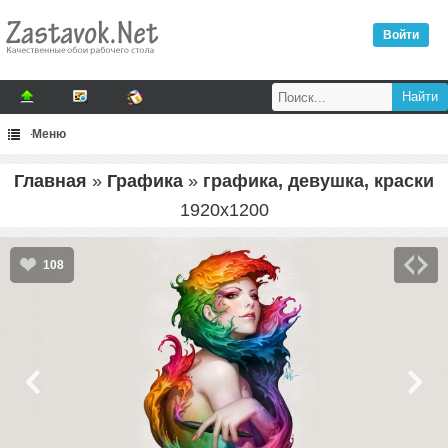
Войти
Меню
Главная
»
Графика
»
графика, девушка, краски
1920
x
1200
108