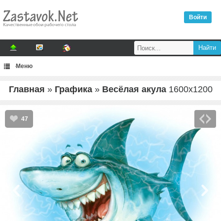
Войти
Меню
Главная
»
Графика
»
Весёлая акула
1600
x
1200
47