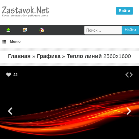
Войти
Меню
Главная
»
Графика
»
Тепло линий
2560
x
1600
42