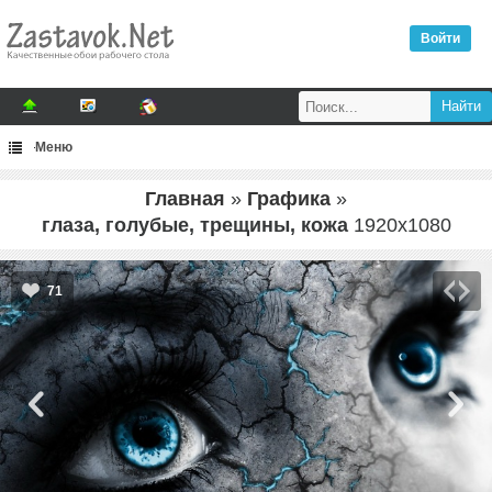
Войти
Меню
Главная
»
Графика
»
глаза, голубые, трещины, кожа
1920
x
1080
71