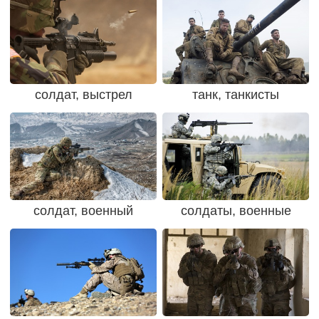
солдат, выстрел
танк, танкисты
солдат, военный
солдаты, военные