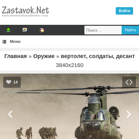
Войти
Меню
Главная
»
Оружие
»
вертолет, солдаты, десант
3840
x
2160
14