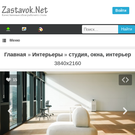
Войти
Меню
Главная
»
Интерьеры
»
студия, окна, интерьер
3840
x
2160
15