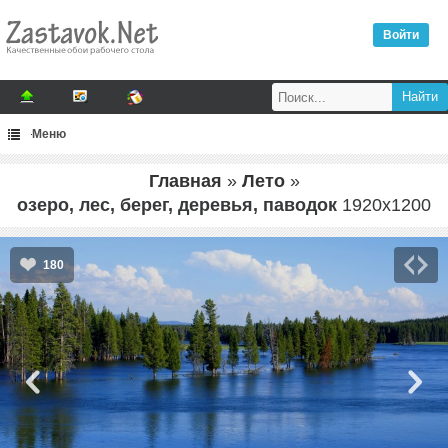
Войти
Меню
Главная
»
Лето
»
озеро, лес, берег, деревья, паводок
1920
x
1200
180