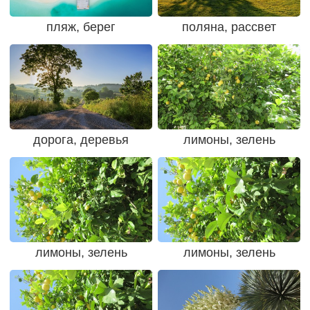
пляж, берег
поляна, рассвет
дорога, деревья
лимоны, зелень
лимоны, зелень
лимоны, зелень