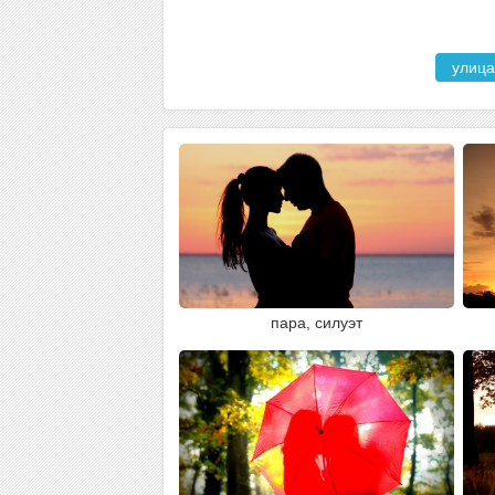
улица
пара, силуэт