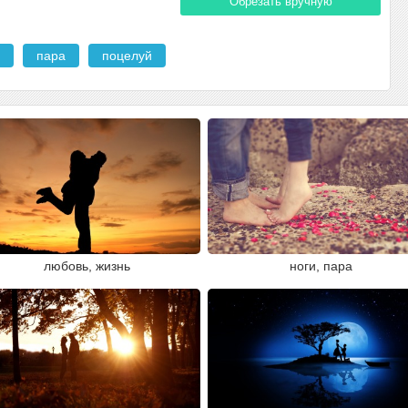
Обрезать вручную
пара
поцелуй
любовь, жизнь
ноги, пара