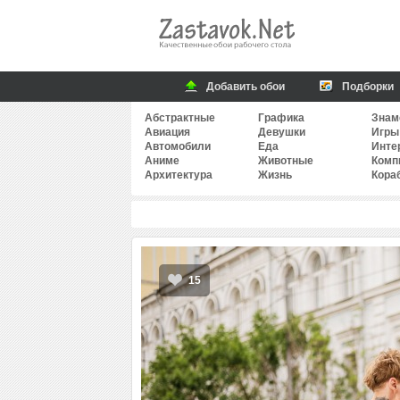
Добавить обои
Подборки
Абстрактные
Графика
Знам
Авиация
Девушки
Игры
Автомобили
Еда
Инте
Аниме
Животные
Комп
Архитектура
Жизнь
Кора
15