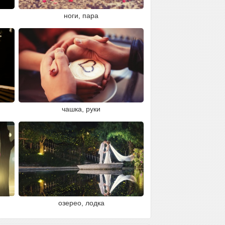
ноги, пара
чашка, руки
озерео, лодка