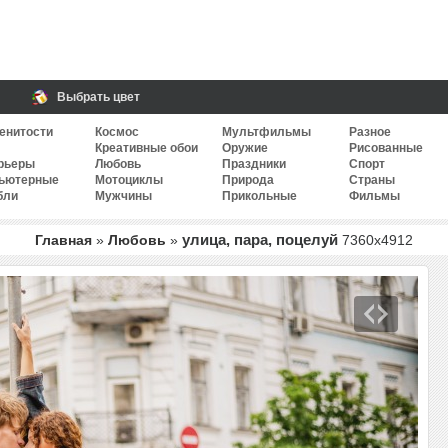
Выбрать цвет
енитости
Космос
Мультфильмы
Разное
Креативные обои
Оружие
Рисованные
рьеры
Любовь
Праздники
Спорт
ьютерные
Мотоциклы
Природа
Страны
бли
Мужчины
Прикольные
Фильмы
улица, пара, поцелуй
Главная
»
Любовь
»
7360
x
4912