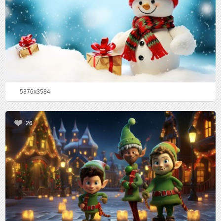
5376x3584
26