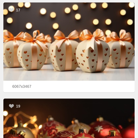
17
6067x3467
19