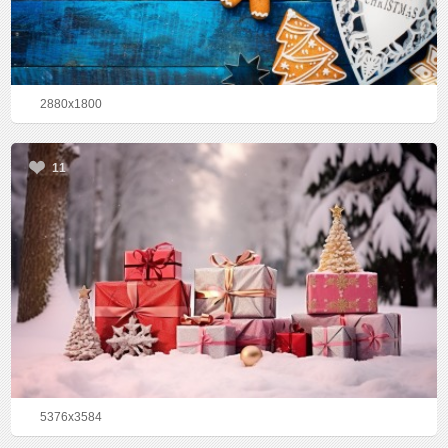
2880x1800
11
5376x3584