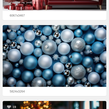
6067x3467
28
5824x3264
19