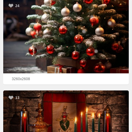
24
3260x2608
13