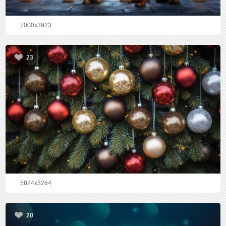
7000x3923
23
5824x3264
20