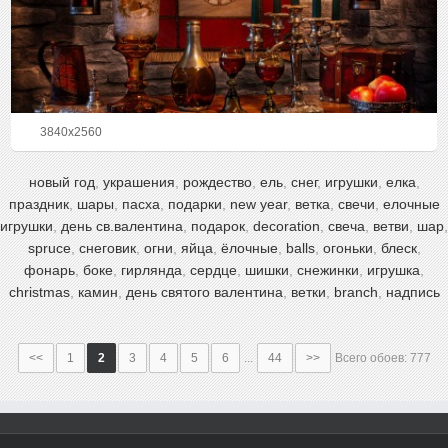
3840x2560
новый год
,
украшения
,
рождество
,
ель
,
снег
,
игрушки
,
елка
,
праздник
,
шары
,
пасха
,
подарки
,
new year
,
ветка
,
свечи
,
елочные
игрушки
,
день св.валентина
,
подарок
,
decoration
,
свеча
,
ветви
,
шар
,
spruce
,
снеговик
,
огни
,
яйца
,
ёлочные
,
balls
,
огоньки
,
блеск
,
фонарь
,
боке
,
гирлянда
,
сердце
,
шишки
,
снежинки
,
игрушка
,
christmas
,
камин
,
день святого валентина
,
ветки
,
branch
,
надпись
<<
1
2
3
4
5
6
...
44
>>
Всего обоев: 777