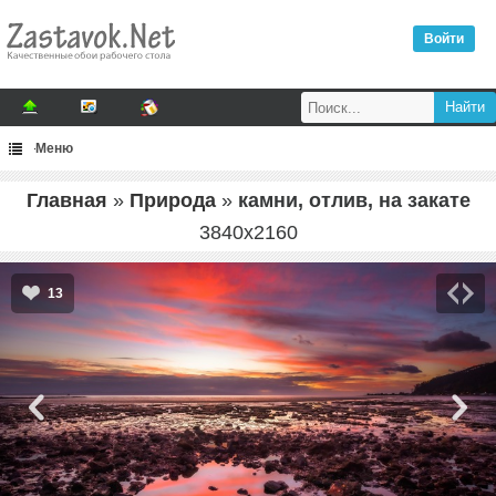
Войти
Меню
Главная
»
Природа
»
камни, отлив, на закате
3840
x
2160
13