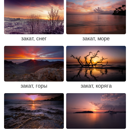
закат, снег
закат, море
закат, горы
закат, коряга