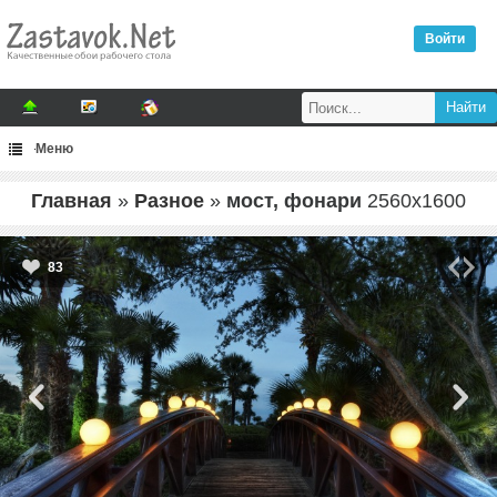
Войти
Меню
Главная
»
Разное
»
мост, фонари
2560
x
1600
83