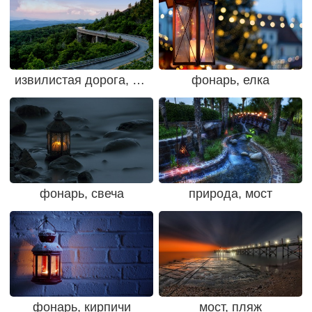
извилистая дорога, дорога
фонарь, елка
фонарь, свеча
природа, мост
фонарь, кирпичи
мост, пляж