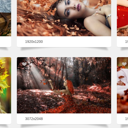
1920x1200
1
39
3072x2048
1