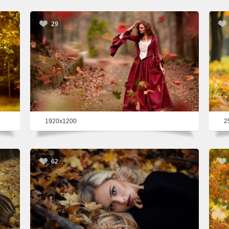
29
1920x1200
2
62