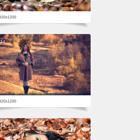
920x1200
14
920x1200
50