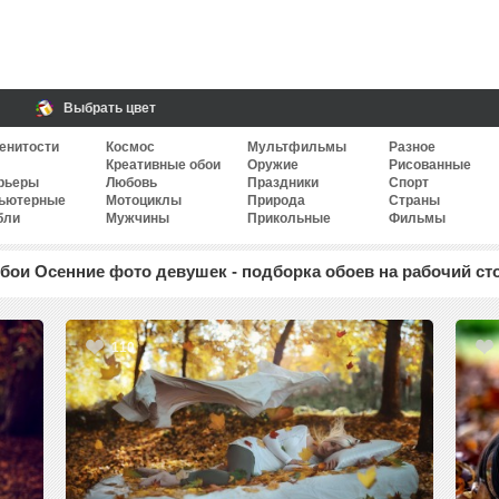
Выбрать цвет
енитости
Космос
Мультфильмы
Разное
Креативные обои
Оружие
Рисованные
рьеры
Любовь
Праздники
Спорт
ьютерные
Мотоциклы
Природа
Страны
бли
Мужчины
Прикольные
Фильмы
бои Осенние фото девушек - подборка обоев на рабочий ст
110