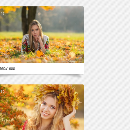
46
560x1600
70