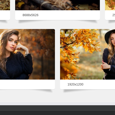
8688x5626
2
42
1920x1200