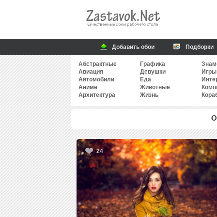
Добавить обои
Подборки
Абстрактные
Графика
Знам
Авиация
Девушки
Игры
Автомобили
Еда
Инте
Аниме
Животные
Комп
Архитектура
Жизнь
Кора
О
24