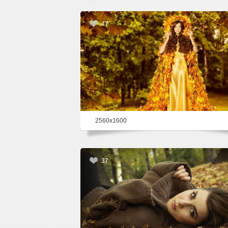
47
2560x1600
37