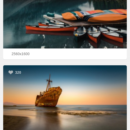
2560x1600
320