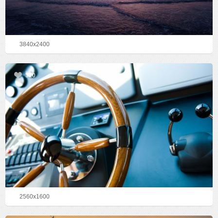
3840x2400
320
2560x1600