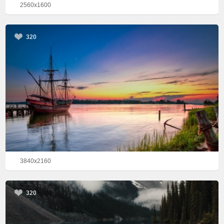
2560x1600
320
3840x2160
320