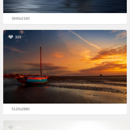
3840x2160
321
5120x2880
320