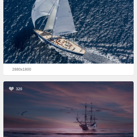
2880x1800
320