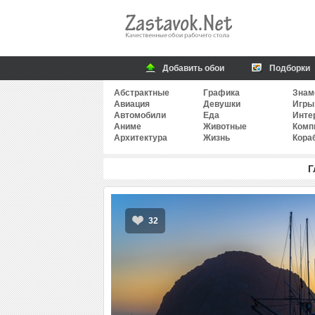
Добавить обои
Подборки
Абстрактные
Графика
Знам
Авиация
Девушки
Игры
Автомобили
Еда
Инте
Аниме
Животные
Комп
Архитектура
Жизнь
Кора
Г
32