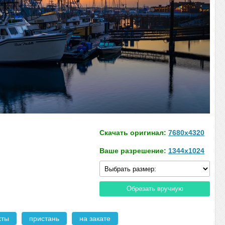
Скачать оригинал:
7680x4320
Ваше разрешение:
1344x1024
Обрезать вручную
хты
пристань
на закате