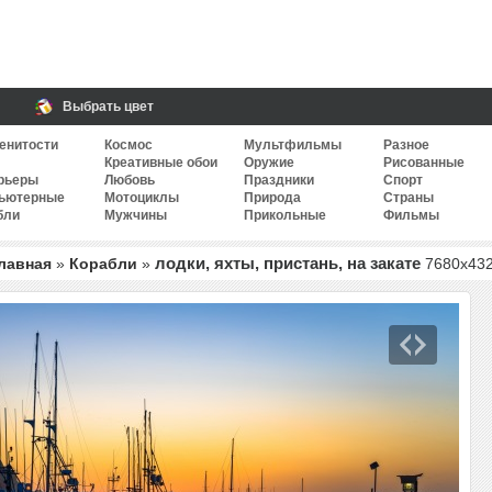
Выбрать цвет
енитости
Космос
Мультфильмы
Разное
Креативные обои
Оружие
Рисованные
рьеры
Любовь
Праздники
Спорт
ьютерные
Мотоциклы
Природа
Страны
бли
Мужчины
Прикольные
Фильмы
лодки, яхты, пристань, на закате
лавная
»
Корабли
»
7680
x
43