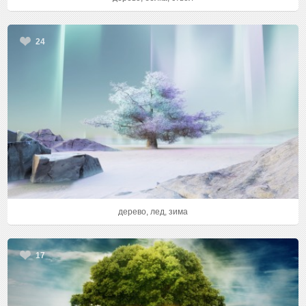
24
дерево, лед, зима
17