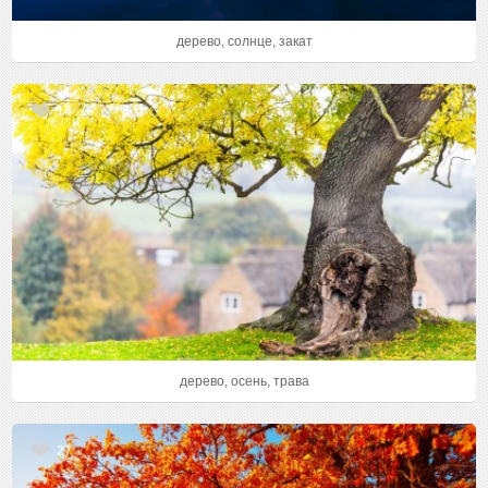
дерево, солнце, закат
14
дерево, осень, трава
27