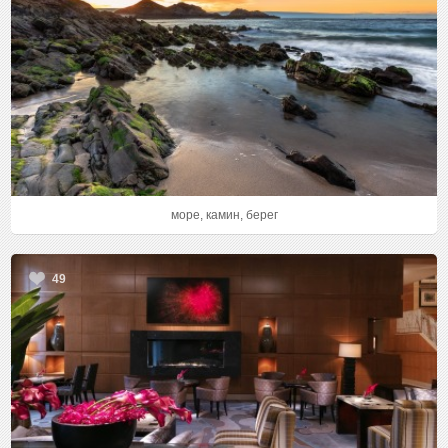
море, камин, берег
49