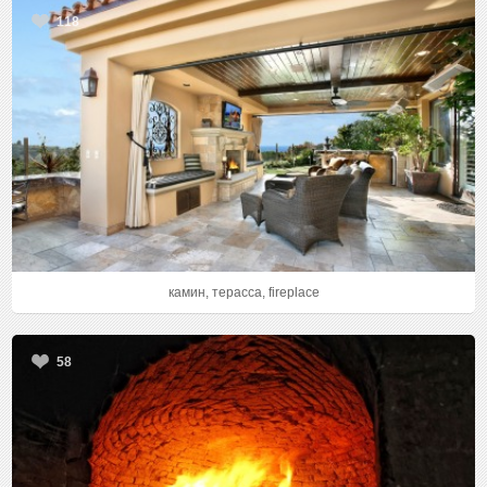
118
камин, терасса, fireplace
58