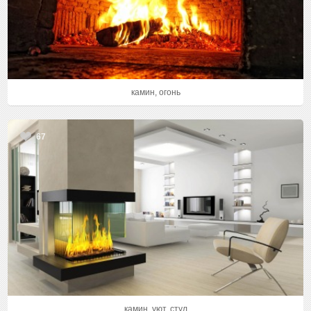
камин, огонь
67
камин, уют, стул