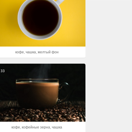
кофе, чашка, желтый фон
33
кофе, кофейные зерна, чашка