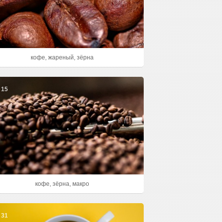
кофе, жареный, зёрна
15
кофе, зёрна, макро
31