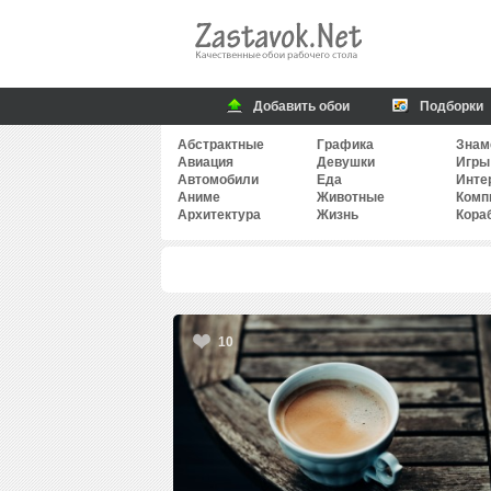
Добавить обои
Подборки
Абстрактные
Графика
Знам
Авиация
Девушки
Игры
Автомобили
Еда
Инте
Аниме
Животные
Комп
Архитектура
Жизнь
Кора
10