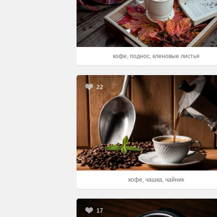
кофе, поднос, кленовые листья
22
кофе, чашка, чайник
17