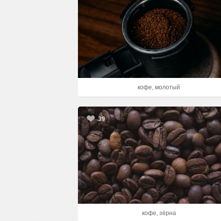
кофе, молотый
39
кофе, зёрна