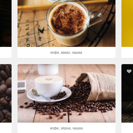
кофе, какао, чашка
37
кофе, зёрна, чашка