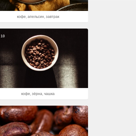
кофе, апельсин, завтрак
10
кофе, зёрна, чашка
3