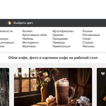
Выбрать цвет
енитости
Космос
Мультфильмы
Разное
Креативные обои
Оружие
Рисованные
рьеры
Любовь
Праздники
Спорт
ьютерные
Мотоциклы
Природа
Страны
бли
Мужчины
Прикольные
Фильмы
Обои кофе, фото и картинки кофе на рабочий стол
13