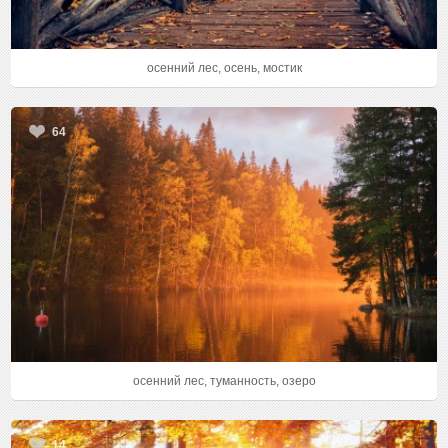
осенний лес, осень, мостик
64
осенний лес, туманность, озеро
14