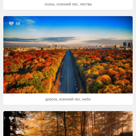
осень, осенний лес, листва
59
дорога, осенний лес, небо
54