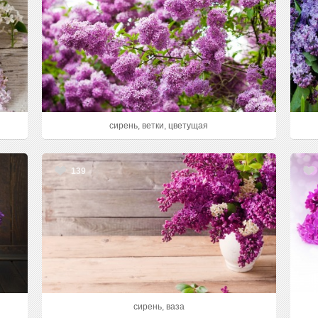
сирень, ветки, цветущая
139
сирень, ваза