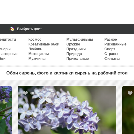
Выбрать цвет
енитости
Космос
Мультфильмы
Разное
Креативные обои
Оружие
Рисованные
рьеры
Любовь
Праздники
Спорт
ьютерные
Мотоциклы
Природа
Страны
бли
Мужчины
Прикольные
Фильмы
Обои сирень, фото и картинки сирень на рабочий стол
48