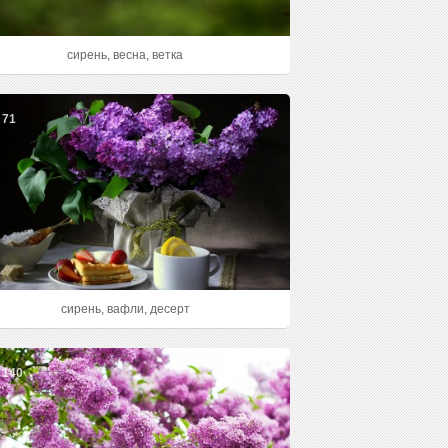
сирень, весна, ветка
71
сирень, вафли, десерт
140