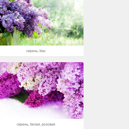
сирень, lilac
265
сирень, белая, розовая