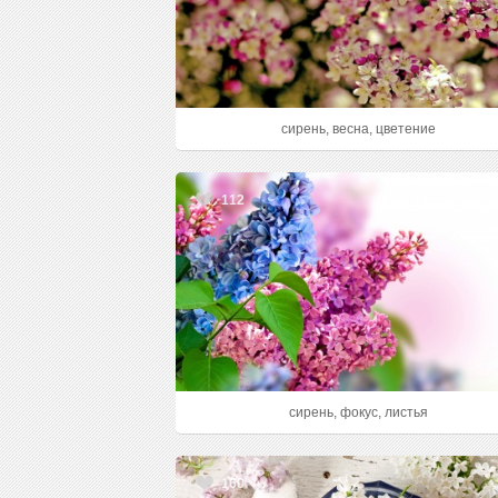
сирень, весна, цветение
112
сирень, фокус, листья
160