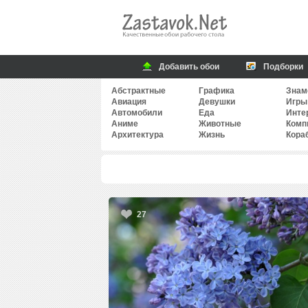
Добавить обои
Подборки
Абстрактные
Графика
Знам
Авиация
Девушки
Игры
Автомобили
Еда
Инте
Аниме
Животные
Комп
Архитектура
Жизнь
Кора
27