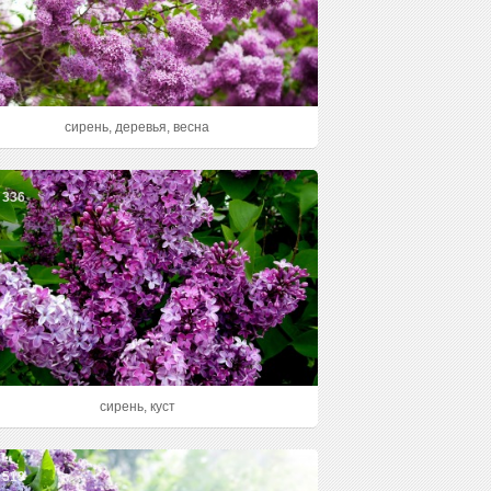
сирень, деревья, весна
336
сирень, куст
519