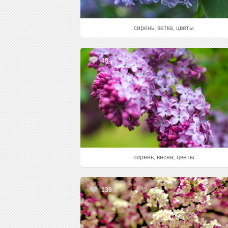
сирень, ветка, цветы
48
сирень, весна, цветы
130