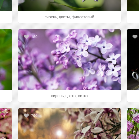
сирень, цветы, фиолетовый
180
сирень, цветы, ветка
700