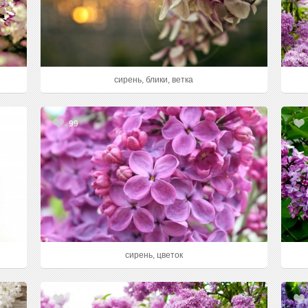
сирень, блики, ветка
99
сирень, цветок
1300