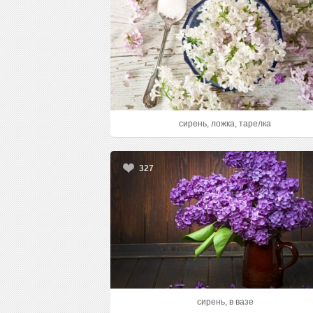
сирень, ложка, тарелка
327
сирень, в вазе