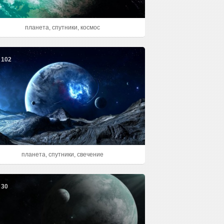
планета, спутники, космос
102
планета, спутники, свечение
30