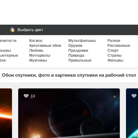
Выбрать цвет
енитости
Космос
Мультфильмы
Разное
Креативные обои
Оружие
Рисованные
рьеры
Любовь
Праздники
Спорт
ьютерные
Мотоциклы
Природа
Страны
бли
Мужчины
Прикольные
Фильмы
Обои спутники, фото и картинки спутники на рабочий стол
13