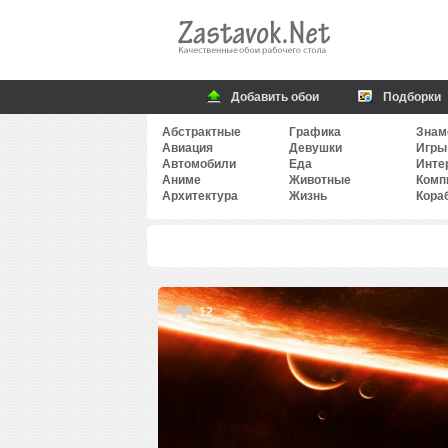
Добавить обои
Подборки
Абстрактные
Графика
Знам
Авиация
Девушки
Игры
Автомобили
Еда
Инте
Аниме
Животные
Комп
Архитектура
Жизнь
Кора
12