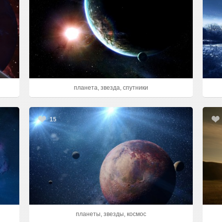
планета, звезда, спутники
15
планеты, звезды, космос