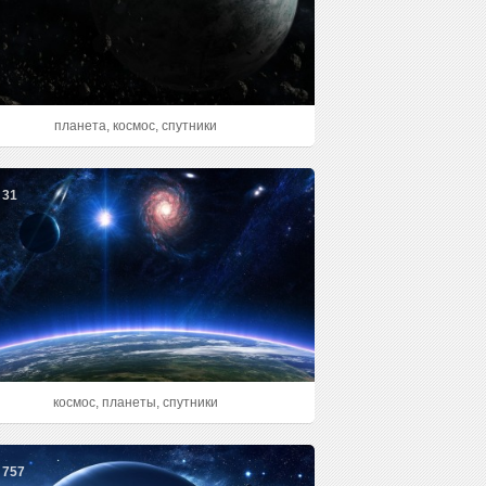
планета, космос, спутники
31
космос, планеты, спутники
757