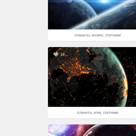
планеты, космос, спутники
19
планета, огни, спутники
20