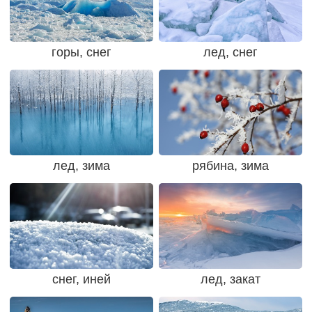
горы, снег
лед, снег
лед, зима
рябина, зима
снег, иней
лед, закат