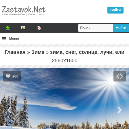
Войти
Меню
Главная
»
Зима
»
зима, снег, солнце, лучи, ели
2560
x
1600
200