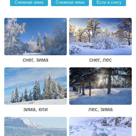
Снежная зима
Снежная зима
Если в снегу
снег, зима
снег, лес
зима, ели
лес, зима