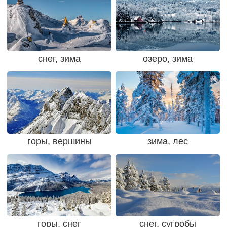
снег, зима
озеро, зима
горы, вершины
зима, лес
горы, снег
снег, сугробы